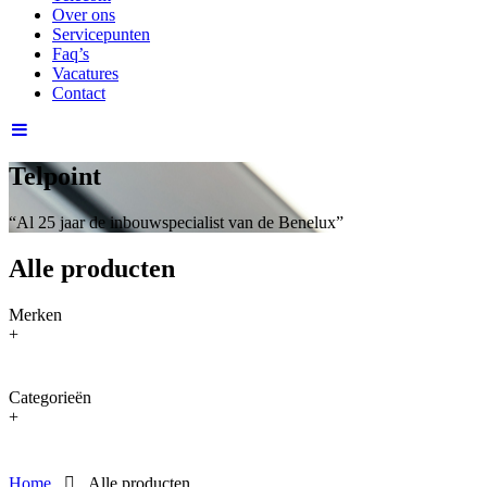
Over ons
Servicepunten
Faq’s
Vacatures
Contact
Telpoint
“Al 25 jaar de inbouwspecialist van de Benelux”
Alle producten
Merken
+
Categorieën
+
Home
Alle producten