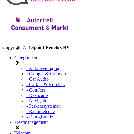
Copyright ©
Telpoint Benelux BV
Categorieën
- Autobeveiliging
- Camper & Caravan
- Car Audio
- Carkits & Houders
- Comfort
- Dashcams
- Navigatie
- Parkeersystemen
- Radardetectie
- Ritregistratie
Fleetmanagement
Telecom