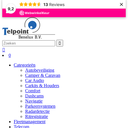
×
13
Reviews
9,2
0
Categorieën
Autobeveiliging
Camper & Caravan
Car Audio
Carkits & Houders
Comfort
Dashcams
Navigatie
Parkeersystemen
Radardetectie
Ritregistratie
Fleetmanagement
Telecom