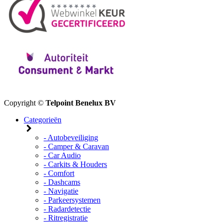
Copyright ©
Telpoint Benelux BV
Categorieën
- Autobeveiliging
- Camper & Caravan
- Car Audio
- Carkits & Houders
- Comfort
- Dashcams
- Navigatie
- Parkeersystemen
- Radardetectie
- Ritregistratie