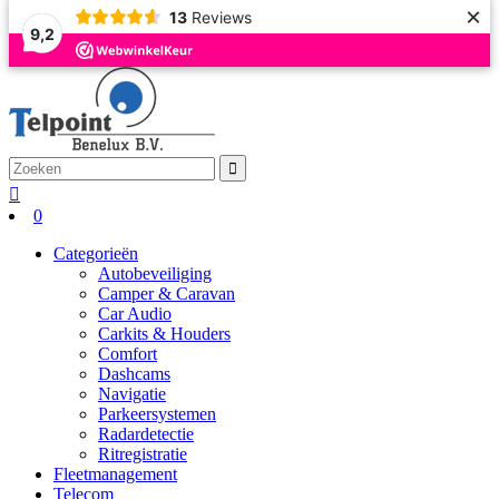
×
13
Reviews
9,2
0
Categorieën
Autobeveiliging
Camper & Caravan
Car Audio
Carkits & Houders
Comfort
Dashcams
Navigatie
Parkeersystemen
Radardetectie
Ritregistratie
Fleetmanagement
Telecom