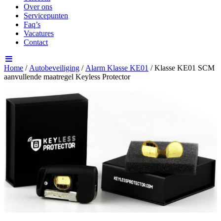
Over ons
Servicepunten
Faq’s
Vacatures
Contact
Home
/
Autobeveiliging
/
Alarm Klasse KE01
/ Klasse KE01 SCM
aanvullende maatregel Keyless Protector