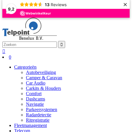
×
13
Reviews
9,2
0
Categorieën
Autobeveiliging
Camper & Caravan
Car Audio
Carkits & Houders
Comfort
Dashcams
Navigatie
Parkeersystemen
Radardetectie
Ritregistratie
Fleetmanagement
Telecom