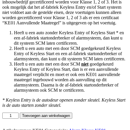
inbouwbedrijf gecertificeerd worden voor Klasse 1, 2 of 3. Het is
ook mogelijk dat het af-fabriek Keyless Entry en/of Start systeem
niet voldoet aan de gestelde eisen, deze voertuigen kunnen alleen
worden gecertificeerd voor Klasse 1, 2 of 3 als er een certificaat
“KE01 Aanvullende Maatregel” is uitgegeven op het voertuig.
Heeft u een auto zonder Keyless Entry of Keyless Start * en
een af-fabriek startonderbreker of alarmsysteem, dan kunt u
dit systeem SCM laten certificeren.
Heeft u een auto met een door SCM goedgekeurd Keyless
Entry of Keyless Start en een af-fabriek startonderbreker of
alarmsysteem, dan kunt u dit systeem SCM laten certificeren.
Heeft u een auto met een door SCM
niet
goedgekeurd
Keyless Entry of Keyless Start, dan is er een aanvullende
maatregel verplicht en moet er ook een KE01 aanvullende
maatregel ingebouwd worden als aanvulling op dit
alarmsysteem. Daarna is de af-fabriek startonderbreker of
alarmsysteem ook SCM te certificeren.
* Keyless Entry is de autodeur openen zonder sleutel. Keyless Start
is de auto starten zonder sleutel.
Klasse
Toevoegen aan winkelwagen
KE01
SCM