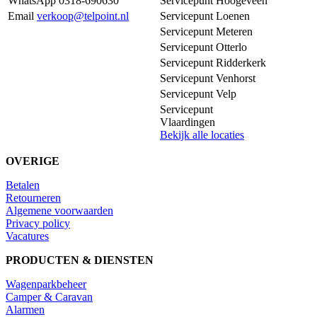
WhatsApp 0318-690630
Servicepunt Hoogeveen
Email
verkoop@telpoint.nl
Servicepunt Loenen
Servicepunt Meteren
Servicepunt Otterlo
Servicepunt Ridderkerk
Servicepunt Venhorst
Servicepunt Velp
Servicepunt
Vlaardingen
Bekijk alle locaties
OVERIGE
Betalen
Retourneren
Algemene voorwaarden
Privacy policy
Vacatures
PRODUCTEN & DIENSTEN
Wagenparkbeheer
Camper & Caravan
Alarmen