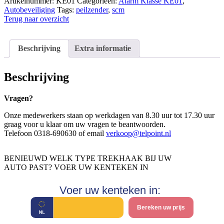
aanvullende
Artikelnummer:
KE01
Categorieën:
Alarm Klasse KE01
,
maatregel
Autobeveiliging
Tags:
peilzender
,
scm
Keyless
Terug naar overzicht
Protector
aantal
Beschrijving
Extra informatie
Beschrijving
Vragen?
Onze medewerkers staan op werkdagen van 8.30 uur tot 17.30 uur
graag voor u klaar om uw vragen te beantwoorden.
Telefoon 0318-690630 of email
verkoop@telpoint.nl
BENIEUWD WELK TYPE TREKHAAK BIJ UW
AUTO PAST? VOER UW KENTEKEN IN
Voer uw kenteken in:
Bereken uw prijs