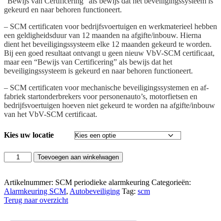
“Bewijs van Certificering” als bewijs dat het beveiligingssysteem is
gekeurd en naar behoren functioneert.
– SCM certificaten voor bedrijfsvoertuigen en werkmaterieel hebben
een geldigheidsduur van 12 maanden na afgifte/inbouw. Hierna
dient het beveiligingssysteem elke 12 maanden gekeurd te worden.
Bij een goed resultaat ontvangt u geen nieuw VbV-SCM certificaat,
maar een “Bewijs van Certificering” als bewijs dat het
beveiligingssysteem is gekeurd en naar behoren functioneert.
– SCM certificaten voor mechanische beveiligingssystemen en af-
fabriek startonderbrekers voor personenauto’s, motorfietsen en
bedrijfsvoertuigen hoeven niet gekeurd te worden na afgifte/inbouw
van het VbV-SCM certificaat.
Kies uw locatie
Alarm
Toevoegen aan winkelwagen
Periodieke
Keuring
SCM
Artikelnummer:
SCM periodieke alarmkeuring
Categorieën:
aantal
Alarmkeuring SCM
,
Autobeveiliging
Tag:
scm
Terug naar overzicht