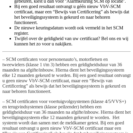
gebeuren, kiest u dan voor ‘Alarmkeuring SCM op locatie’.
Bij een goed resultaat ontvangt u géén nieuw VbV-SCM
certificaat, maar een “Bewijs van Certificering” als bewijs dat
het beveiligingssysteem is gekeurd en naar behoren
functioneert.
De nieuwe keuringsdatum wordt ook vermeld in het SCM
register.
Twijfel over de geldigheid van uw certificaat? Bel ons en wij
kunnen het zo voor u nakijken.
– SCM certificaten voor personenauto’s, motorfietsen en
tweewielers (klasse 1 t/m 3) hebben een geldigheidsduur van 36
maanden na afgifte/inbouw. Hierna dient het beveiligingssysteem
elke 12 maanden gekeurd te worden. Bij een goed resultaat ontvangt
u geen nieuw VbV-SCM certificaat, maar een “Bewijs van
Certificering” als bewijs dat het beveiligingssysteem is gekeurd en
naar behoren functioneert.
– SCM certificaten voor voertuigvolgsystemen (klasse 4/5/VVS+)
en terugvindsystemen (klasse peilzender) hebben een
geldigheidsduur van 36 maanden na afgifte/inbouw. Hierna dient het
beveiligingssysteem elke 12 maanden gekeurd te worden. Het
systeem wordt dan samen met de meldkamer getest. Bij een goed
resultaat ontvangt u geen nieuw VbV-SCM certificaat maar een