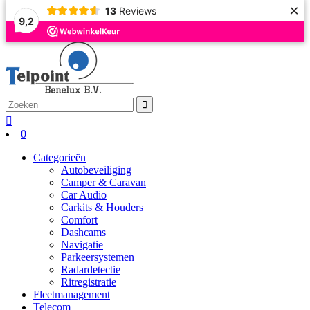
×
13
Reviews
9,2
0
Categorieën
Autobeveiliging
Camper & Caravan
Car Audio
Carkits & Houders
Comfort
Dashcams
Navigatie
Parkeersystemen
Radardetectie
Ritregistratie
Fleetmanagement
Telecom