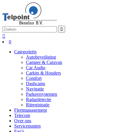
0
Categorieën
Autobeveiliging
Camper & Caravan
Car Audio
Carkits & Houders
Comfort
Dashcams
Navigatie
Parkeersystemen
Radardetectie
Ritregistratie
Fleetmanagement
Telecom
Over ons
Servicepunten
Faq’s