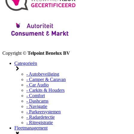
Copyright ©
Telpoint Benelux BV
Categorieën
- Autobeveiliging
- Camper & Caravan
- Car Audio
- Carkits & Houders
- Comfort
- Dashcams
- Navigatie
- Parkeersystemen
- Radardetectie
- Ritregistratie
Fleetmanagement