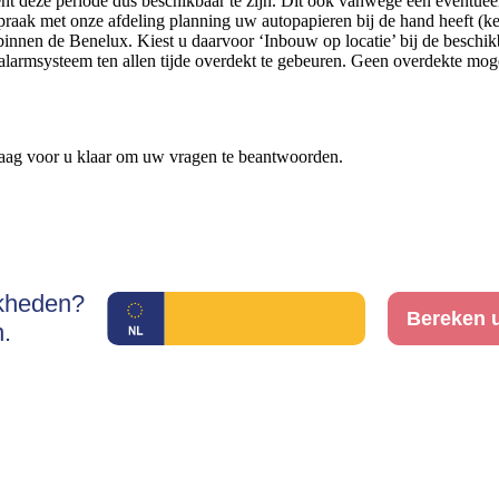
nt deze periode dus beschikbaar te zijn. Dit ook vanwege een eventue
raak met onze afdeling planning uw autopapieren bij de hand heeft (k
nnen de Benelux. Kiest u daarvoor ‘Inbouw op locatie’ bij de beschikb
rmsysteem ten allen tijde overdekt te gebeuren. Geen overdekte mogeli
aag voor u klaar om uw vragen te beantwoorden.
jkheden?
Bereken u
.