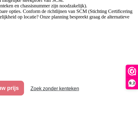
el mogelijke steekproef van SCM.
enteken en chassisnummer zijn noodzakelijk).
are opties. Conform de richtlijnen van SCM (Stichting Certificering
jkheid op locatie? Onze planning bespreekt graag de alternatieve
9,2
w prijs
Zoek zonder kenteken