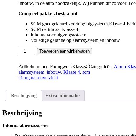
inbouw, in de auto noodzakelijk. Wij kunnen dit zo voor u con
Compleet pakket, bestaat uit
SCM goedgekeurd voertuigvolgsysteem Klasse 4 Fari
SCM certificaat Klasse 4
Inbouw voertuigvolgsysteem
Volledige garantie op alarmsysteem en inbouw
Klasse
Toevoegen aan winkelwagen
4
Alarm
Voertuigvolgsysteem
Artikelnummer:
Faringwell-Klasse4
Categorieën:
Alarm Klas
SCM
alarmsysteem
,
inbouw
,
Klasse 4
,
scm
Faringwell
Terug naar overzicht
aantal
Beschrijving
Extra informatie
Beschrijving
Inbouw alarmsysteem