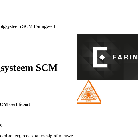
volgsysteem SCM Faringwell
lgsysteem SCM
CM certificaat
s.
nderbreker), reeds aanwezig of nieuwe