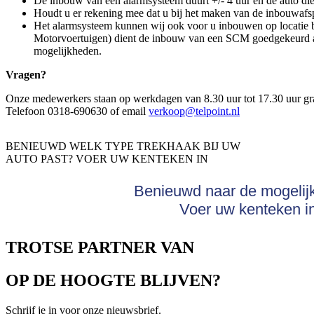
De inbouw van een alarmsysteem duurt +/- 4 uur en de auto die
Houdt u er rekening mee dat u bij het maken van de inbouwafsp
Het alarmsysteem kunnen wij ook voor u inbouwen op locatie bi
Motorvoertuigen) dient de inbouw van een SCM goedgekeurd ala
mogelijkheden.
Vragen?
Onze medewerkers staan op werkdagen van 8.30 uur tot 17.30 uur gr
Telefoon 0318-690630 of email
verkoop@telpoint.nl
BENIEUWD WELK TYPE TREKHAAK BIJ UW
AUTO PAST? VOER UW KENTEKEN IN
Benieuwd naar de mogeli
Voer uw kenteken in
TROTSE PARTNER VAN
OP DE HOOGTE BLIJVEN?
Schrijf je in voor onze nieuwsbrief.