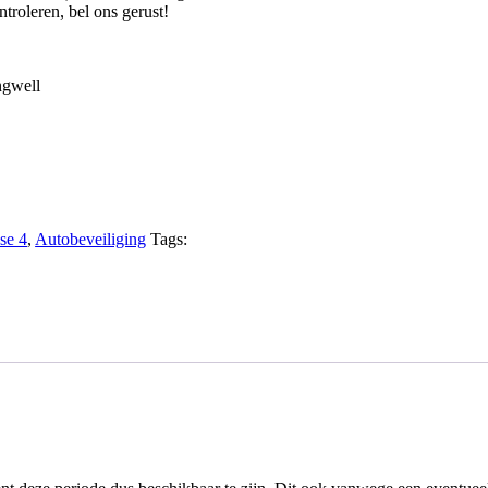
troleren, bel ons gerust!
ngwell
se 4
,
Autobeveiliging
Tags: