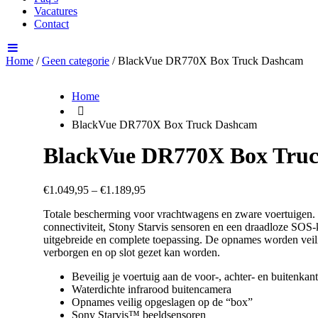
Vacatures
Contact
Home
/
Geen categorie
/ BlackVue DR770X Box Truck Dashcam
Home
BlackVue DR770X Box Truck Dashcam
BlackVue DR770X Box Tru
€
1.049,95
–
€
1.189,95
Totale bescherming voor vrachtwagens en zware voertuigen.
connectiviteit, Stony Starvis sensoren en een draadloze SOS-
uitgebreide en complete toepassing. De opnames worden vei
verborgen en op slot gezet kan worden.
Beveilig je voertuig aan de voor-, achter- en buitenkan
Waterdichte infrarood buitencamera
Opnames veilig opgeslagen op de “box”
Sony Starvis™ beeldsensoren