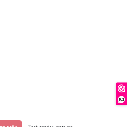
9,2
w prijs