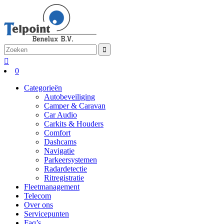
0
Categorieën
Autobeveiliging
Camper & Caravan
Car Audio
Carkits & Houders
Comfort
Dashcams
Navigatie
Parkeersystemen
Radardetectie
Ritregistratie
Fleetmanagement
Telecom
Over ons
Servicepunten
Faq’s