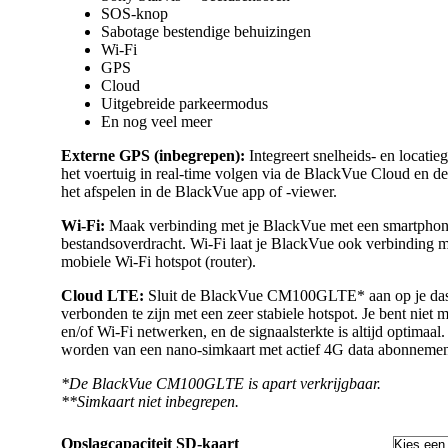
SOS-knop
Sabotage bestendige behuizingen
Wi-Fi
GPS
Cloud
Uitgebreide parkeermodus
En nog veel meer
Externe GPS (inbegrepen):
Integreert snelheids- en locatie
het voertuig in real-time volgen via de BlackVue Cloud en de 
het afspelen in de BlackVue app of -viewer.
Wi-Fi:
Maak verbinding met je BlackVue met een smartphone 
bestandsoverdracht. Wi-Fi laat je BlackVue ook verbinding
mobiele Wi-Fi hotspot (router).
Cloud LTE:
Sluit de BlackVue CM100GLTE* aan op je das
verbonden te zijn met een zeer stabiele hotspot. Je bent niet 
en/of Wi-Fi netwerken, en de signaalsterkte is altijd optima
worden van een nano-simkaart met actief 4G data abonnemen
*De BlackVue CM100GLTE is apart verkrijgbaar.
**Simkaart niet inbegrepen.
Opslagcapaciteit SD-kaart