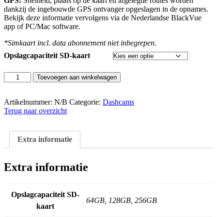
GPS:
Snelheid, plaats op de kaart en afgelegde routes worden
dankzij de ingebouwde GPS ontvanger opgeslagen in de opnames.
Bekijk deze informatie vervolgens via de Nederlandse BlackVue
app of PC/Mac software.
*Simkaart incl. data abonnement niet inbegrepen.
Opslagcapaciteit SD-kaart
BlackVue
Toevoegen aan winkelwagen
DR970X-
1CH
Dashcam
Artikelnummer:
N/B
Categorie:
Dashcams
aantal
Terug naar overzicht
Extra informatie
Extra informatie
Opslagcapaciteit SD-
64GB, 128GB, 256GB
kaart