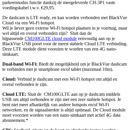
parkeermodus functie dankzij de meegeleverde CH-3P1 vaste
voedingskabel t.w.v. €29,95.
De dashcam is LTE ready, en kan worden verbonden met BlackVue
Cloud via een Wi-Fi hotspot.
Wil je liever geen externe Wi-Fi hotspot plaatsen in je voertuig, maar
wel altijd en overal verbonden zijn? Sluit dan de
bijpassende
CM100GLTE cloud module
eenvoudig aan op je
BlackVue USB poort voor de meest stabiele Cloud LTE verbinding.
Deze LTE module dient voorzien te worden van een 4G nano-
simkaart.
Dual-band Wi-Fi:
Biedt de mogelijkheid om je BlackVue dashcam
te verbinden met je smartphone en/of tablet (maximaal 10m).
Cloud:
Verbind je dashcam met een Wi-Fi hotspot om altijd en
overal verbonden te zijn.
Cloud LTE:
Sluit de CM100GLTE aan op je dashcam middels
USB om altijd verbonden te zijn met een zeer stabiele hotspot. Je
bent niet meer afhankelijk van andere hotspots en/of Wi-Fi
netwerken, en de signaalsterkte is altijd optimaal.
De Cloud module
moet voorzien worden van een nano-simkaart met actief 4G data
abonnement.*