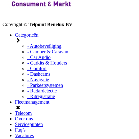
Copyright ©
Telpoint Benelux BV
Categorieën
- Autobeveiliging
- Camper & Caravan
- Car Audio
- Carkits & Houders
- Comfort
- Dashcams
- Navigatie
- Parkeersystemen
- Radardetectie
- Ritregistratie
Fleetmanagement
Telecom
Over ons
Servicepunten
Faq’s
Vacatures