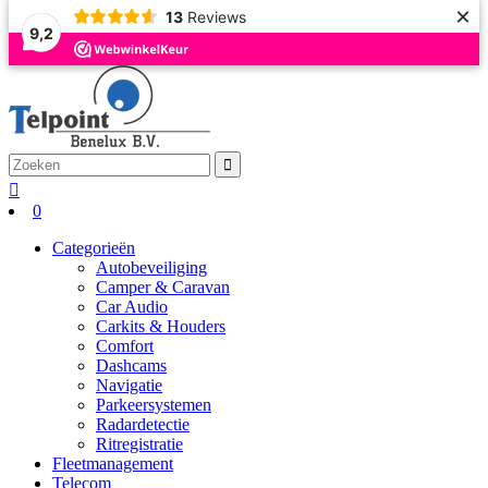
×
13
Reviews
9,2
0
Categorieën
Autobeveiliging
Camper & Caravan
Car Audio
Carkits & Houders
Comfort
Dashcams
Navigatie
Parkeersystemen
Radardetectie
Ritregistratie
Fleetmanagement
Telecom