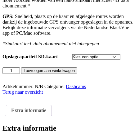
moet voorzien worden van een nano-simkaart met actief 4G data
abonnement.*
GPS:
Snelheid, plaats op de kaart en afgelegde routes worden
dankzij de ingebouwde GPS ontvanger opgeslagen in de opnames.
Bekijk deze informatie vervolgens via de Nederlandse BlackVue
app of PC/Mac software.
*Simkaart incl. data abonnement niet inbegrepen.
Opslagcapaciteit SD-kaart
BlackVue
Toevoegen aan winkelwagen
DR970X-
2CH
Dashcam
Artikelnummer:
N/B
Categorie:
Dashcams
aantal
Terug naar overzicht
Extra informatie
Extra informatie