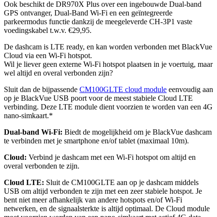
Ook beschikt de DR970X Plus over een ingebouwde Dual-band
GPS ontvanger, Dual-Band Wi-Fi en een geïntegreerde
parkeermodus functie dankzij de meegeleverde CH-3P1 vaste
voedingskabel t.w.v. €29,95.
De dashcam is LTE ready, en kan worden verbonden met BlackVue
Cloud via een Wi-Fi hotspot.
Wil je liever geen externe Wi-Fi hotspot plaatsen in je voertuig, maar
wel altijd en overal verbonden zijn?
Sluit dan de bijpassende
CM100GLTE cloud module
eenvoudig aan
op je BlackVue USB poort voor de meest stabiele Cloud LTE
verbinding. Deze LTE module dient voorzien te worden van een 4G
nano-simkaart.*
Dual-band Wi-Fi:
Biedt de mogelijkheid om je BlackVue dashcam
te verbinden met je smartphone en/of tablet (maximaal 10m).
Cloud:
Verbind je dashcam met een Wi-Fi hotspot om altijd en
overal verbonden te zijn.
Cloud LTE:
Sluit de CM100GLTE aan op je dashcam middels
USB om altijd verbonden te zijn met een zeer stabiele hotspot. Je
bent niet meer afhankelijk van andere hotspots en/of Wi-Fi
netwerken, en de signaalsterkte is altijd optimaal.
De Cloud module