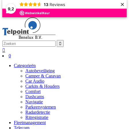
×
13
Reviews
9,2
0
Categorieën
Autobeveiliging
Camper & Caravan
Car Audio
Carkits & Houders
Comfort
Dashcams
Navigatie
Parkeersystemen
Radardetectie
Ritregistratie
Fleetmanagement
Telecom