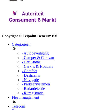
Copyright ©
Telpoint Benelux BV
Categorieën
- Autobeveiliging
- Camper & Caravan
- Car Audio
- Carkits & Houders
- Comfort
- Dashcams
- Navigatie
- Parkeersystemen
- Radardetectie
- Ritregistratie
Fleetmanagement
Telecom