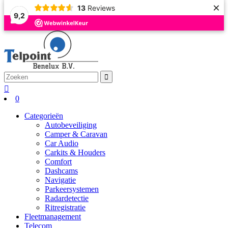
×
13
Reviews
9,2
0
Categorieën
Autobeveiliging
Camper & Caravan
Car Audio
Carkits & Houders
Comfort
Dashcams
Navigatie
Parkeersystemen
Radardetectie
Ritregistratie
Fleetmanagement
Telecom