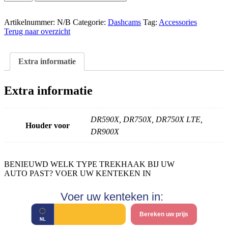
Houder
Voor
Camera
Artikelnummer:
N/B
Categorie:
Dashcams
Tag:
Accessories
aantal
Terug naar overzicht
Extra informatie
Extra informatie
DR590X, DR750X, DR750X LTE,
Houder voor
DR900X
BENIEUWD WELK TYPE TREKHAAK BIJ UW
AUTO PAST? VOER UW KENTEKEN IN
Voer uw kenteken in:
Bereken uw prijs