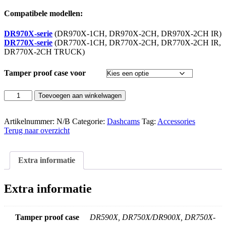
Compatibele modellen:
DR970X-serie
(DR970X-1CH, DR970X-2CH, DR970X-2CH IR)
DR770X-serie
(DR770X-1CH, DR770X-2CH, DR770X-2CH IR,
DR770X-2CH TRUCK)
Tamper proof case voor
BlackVue
Toevoegen aan winkelwagen
Sabotage
proef
beschermkap
Artikelnummer:
N/B
Categorie:
Dashcams
Tag:
Accessories
aantal
Terug naar overzicht
Extra informatie
Extra informatie
Tamper proof case
DR590X, DR750X/DR900X, DR750X-