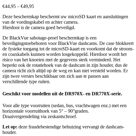
€
44,95
–
€
49,95
Deze beschermkap beschermt uw microSD kaart en aansluitingen
van de voedingskabel en achter camera.
Hierdoor is de camera goed beveiligd.
De BlackVue sabotage-proef beschermkap is een
beveiligingstoebehoren voor BlackVue dashcams. De case blokkeert
de fysieke toegang tot de microSD-kaart en voorkomt dat de stroom-
en coaxkabels kunnen worden losgekoppeld. Hierdoor wordt het
risico van het knoeien met de gegevens sterk verminderd. Het
beperkt ook de rotatiehoek van de dashcam in zijn houder, dus de
camera richt zich altijd op de weg en kan niet versteld worden. Er
zijn twee versies beschikbaar om zich aan te passen aan
verschillende type ruiten.
Geschikt voor modellen uit de DR970X- en DR770X-serie.
Voor alle type voorruiten (sedan, bus, vrachtwagen enz.) met een
horizontale voorruithoek van 5° – 90°graden.
Draaivergrendeling via zeskantschroef.
Let op:
deze fraudebestendige behuizing vervangt de dashcam-
houder.