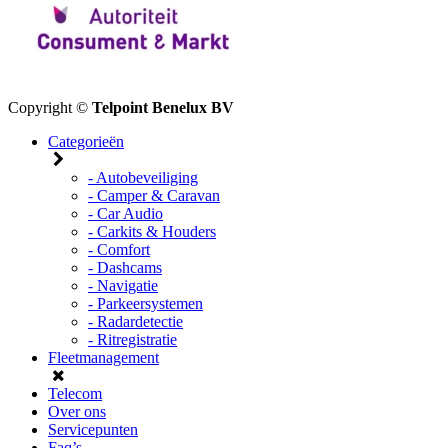
Copyright ©
Telpoint Benelux BV
Categorieën
- Autobeveiliging
- Camper & Caravan
- Car Audio
- Carkits & Houders
- Comfort
- Dashcams
- Navigatie
- Parkeersystemen
- Radardetectie
- Ritregistratie
Fleetmanagement
Telecom
Over ons
Servicepunten
Faq’s