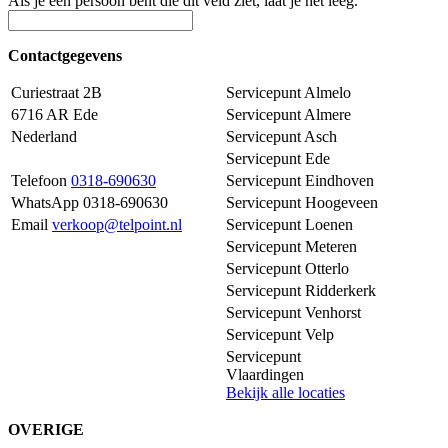
Als je een persoon bent die dit veld ziet, laat je het leeg.
Contactgegevens
Curiestraat 2B
Servicepunt Almelo
6716 AR Ede
Servicepunt Almere
Nederland
Servicepunt Asch
Servicepunt Ede
Telefoon
0318-690630
Servicepunt Eindhoven
WhatsApp 0318-690630
Servicepunt Hoogeveen
Email
verkoop@telpoint.nl
Servicepunt Loenen
Servicepunt Meteren
Servicepunt Otterlo
Servicepunt Ridderkerk
Servicepunt Venhorst
Servicepunt Velp
Servicepunt
Vlaardingen
Bekijk alle locaties
OVERIGE