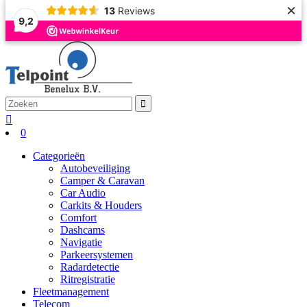
×
13
Reviews
9,2
0
Categorieën
Autobeveiliging
Camper & Caravan
Car Audio
Carkits & Houders
Comfort
Dashcams
Navigatie
Parkeersystemen
Radardetectie
Ritregistratie
Fleetmanagement
Telecom