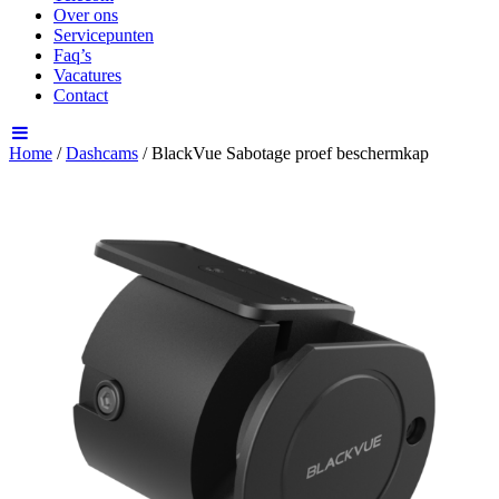
Over ons
Servicepunten
Faq’s
Vacatures
Contact
Home
/
Dashcams
/ BlackVue Sabotage proef beschermkap