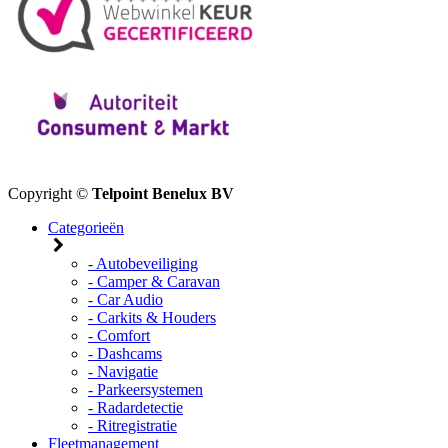
Copyright ©
Telpoint Benelux BV
Categorieën
- Autobeveiliging
- Camper & Caravan
- Car Audio
- Carkits & Houders
- Comfort
- Dashcams
- Navigatie
- Parkeersystemen
- Radardetectie
- Ritregistratie
Fleetmanagement