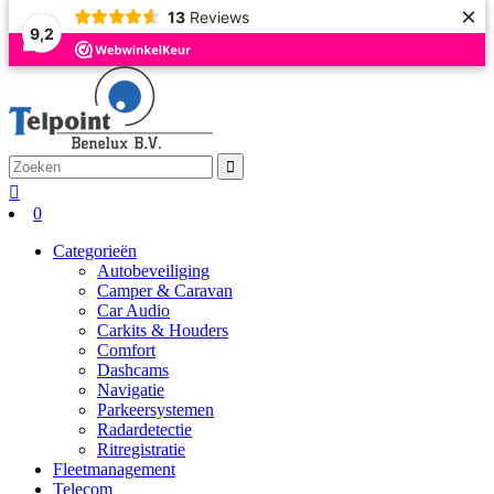
×
13
Reviews
9,2
0
Categorieën
Autobeveiliging
Camper & Caravan
Car Audio
Carkits & Houders
Comfort
Dashcams
Navigatie
Parkeersystemen
Radardetectie
Ritregistratie
Fleetmanagement
Telecom