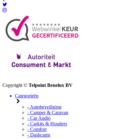
Copyright ©
Telpoint Benelux BV
Categorieën
- Autobeveiliging
- Camper & Caravan
- Car Audio
- Carkits & Houders
- Comfort
- Dashcams