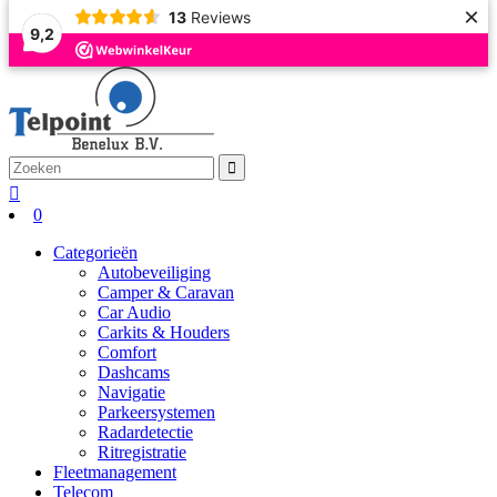
×
13
Reviews
9,2
0
Categorieën
Autobeveiliging
Camper & Caravan
Car Audio
Carkits & Houders
Comfort
Dashcams
Navigatie
Parkeersystemen
Radardetectie
Ritregistratie
Fleetmanagement
Telecom