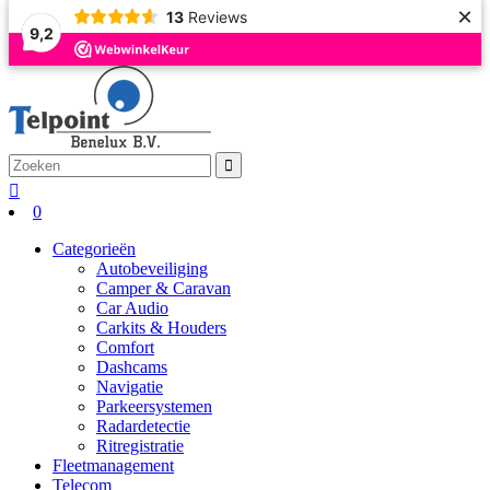
×
13
Reviews
9,2
0
Categorieën
Autobeveiliging
Camper & Caravan
Car Audio
Carkits & Houders
Comfort
Dashcams
Navigatie
Parkeersystemen
Radardetectie
Ritregistratie
Fleetmanagement
Telecom