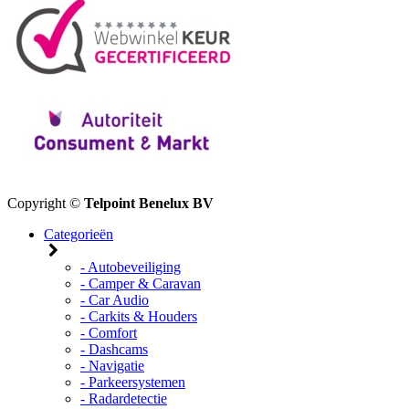
Copyright ©
Telpoint Benelux BV
Categorieën
- Autobeveiliging
- Camper & Caravan
- Car Audio
- Carkits & Houders
- Comfort
- Dashcams
- Navigatie
- Parkeersystemen
- Radardetectie