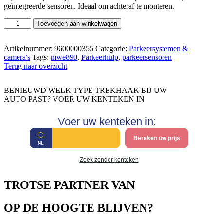
geïntegreerde sensoren. Ideaal om achteraf te monteren.
Dometic
Toevoegen aan winkelwagen
MagicWatch
MWE
890
Artikelnummer:
9600000355
Categorie:
Parkeersystemen &
personenauto's
camera's
Tags:
mwe890
,
Parkeerhulp
,
parkeersensoren
(voor)
Terug naar overzicht
aantal
BENIEUWD WELK TYPE TREKHAAK BIJ UW
AUTO PAST? VOER UW KENTEKEN IN
Voer uw kenteken in:
Bereken uw prijs
Zoek zonder kenteken
TROTSE PARTNER VAN
OP DE HOOGTE BLIJVEN?