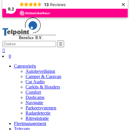
×
13
Reviews
9,2
0
Categorieën
Autobeveiliging
Camper & Caravan
Car Audio
Carkits & Houders
Comfort
Dashcams
Navigatie
Parkeersystemen
Radardetectie
Ritregistratie
Fleetmanagement
Telecom