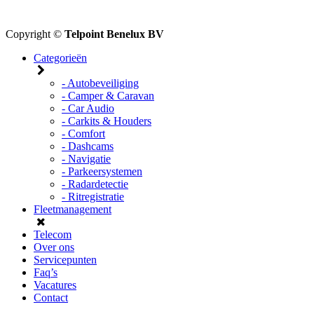
Copyright ©
Telpoint Benelux BV
Categorieën
- Autobeveiliging
- Camper & Caravan
- Car Audio
- Carkits & Houders
- Comfort
- Dashcams
- Navigatie
- Parkeersystemen
- Radardetectie
- Ritregistratie
Fleetmanagement
Telecom
Over ons
Servicepunten
Faq’s
Vacatures
Contact