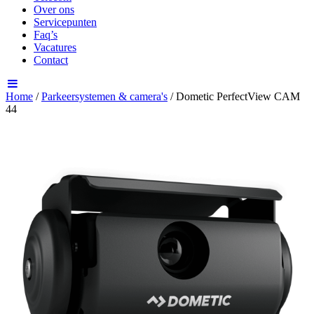
Over ons
Servicepunten
Faq’s
Vacatures
Contact
Home
/
Parkeersystemen & camera's
/ Dometic PerfectView CAM
44