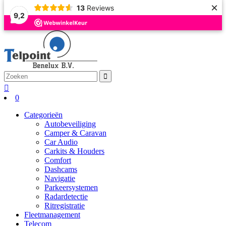
×
13
Reviews
9,2
0
Categorieën
Autobeveiliging
Camper & Caravan
Car Audio
Carkits & Houders
Comfort
Dashcams
Navigatie
Parkeersystemen
Radardetectie
Ritregistratie
Fleetmanagement
Telecom