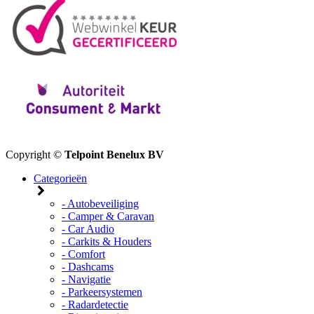
Copyright ©
Telpoint Benelux BV
Categorieën
- Autobeveiliging
- Camper & Caravan
- Car Audio
- Carkits & Houders
- Comfort
- Dashcams
- Navigatie
- Parkeersystemen
- Radardetectie