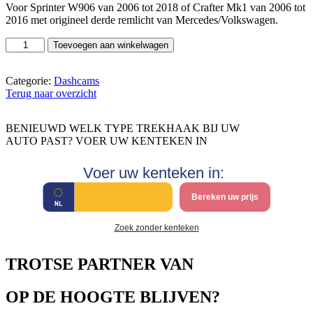
Voor Sprinter W906 van 2006 tot 2018 of Crafter Mk1 van 2006 tot
2016 met origineel derde remlicht van Mercedes/Volkswagen.
Pioneer
Toevoegen aan winkelwagen
CA-
BC.016
aantal
Categorie:
Dashcams
Terug naar overzicht
BENIEUWD WELK TYPE TREKHAAK BIJ UW
AUTO PAST? VOER UW KENTEKEN IN
Voer uw kenteken in:
Bereken uw prijs
Zoek zonder kenteken
TROTSE PARTNER VAN
OP DE HOOGTE BLIJVEN?