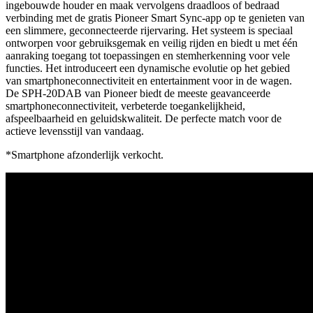
ingebouwde houder en maak vervolgens draadloos of bedraad
verbinding met de gratis Pioneer Smart Sync-app op te genieten van
een slimmere, geconnecteerde rijervaring. Het systeem is speciaal
ontworpen voor gebruiksgemak en veilig rijden en biedt u met één
aanraking toegang tot toepassingen en stemherkenning voor vele
functies. Het introduceert een dynamische evolutie op het gebied
van smartphoneconnectiviteit en entertainment voor in de wagen.
De SPH-20DAB van Pioneer biedt de meeste geavanceerde
smartphoneconnectiviteit, verbeterde toegankelijkheid,
afspeelbaarheid en geluidskwaliteit. De perfecte match voor de
actieve levensstijl van vandaag.
*Smartphone afzonderlijk verkocht.