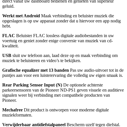
direct vanaf uw dashboard bedienen en genieten van superieur
geluid.
Werkt met Android
Maak verbinding en beluister muziek die
opgeslagen is op uw apparaat zonder dat u hiervoor een app nodig
hebt.
FLAC
Beluister FLAC lossless digitale audiobestanden in uw
voertuig en geniet zonder enige conversie van muziek van cd-
kwaliteit.
USB
s
luit uw telefoon aan, laad deze op en maak verbinding om
muziek te beluisteren en video’s te bekijken.
Grafische equalizer met 13 banden
Pas uw audio-uitvoer tot in de
puntjes aan voor een luisterervaring die volledig uw eigen smaak is.
Rear Parking Sensor Input (N)
De optionele achterste
parkeersensoren van de Pioneer ND-PS1 geven visuele en auditieve
signalen weer bij verbinding met compatibele producten van
Pioneer.
Mechafree
Dit product is ontworpen voor moderne digitale
muziekformaten.
Verwijderbaar antidiefstalpaneel
Bescherm uzelf tegen diefstal.