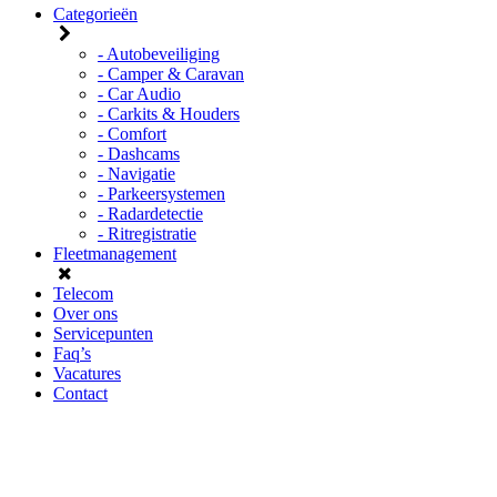
Categorieën
- Autobeveiliging
- Camper & Caravan
- Car Audio
- Carkits & Houders
- Comfort
- Dashcams
- Navigatie
- Parkeersystemen
- Radardetectie
- Ritregistratie
Fleetmanagement
Telecom
Over ons
Servicepunten
Faq’s
Vacatures
Contact