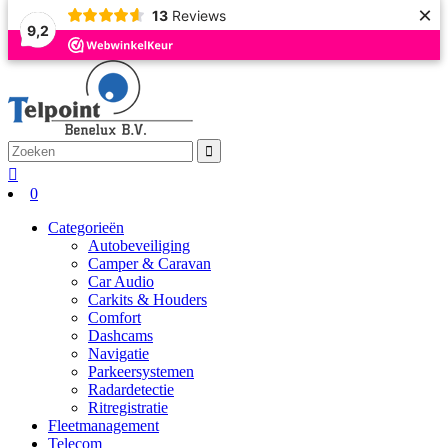
×
13
Reviews
9,2
0
Categorieën
Autobeveiliging
Camper & Caravan
Car Audio
Carkits & Houders
Comfort
Dashcams
Navigatie
Parkeersystemen
Radardetectie
Ritregistratie
Fleetmanagement
Telecom