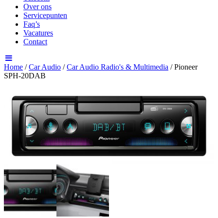
Over ons
Servicepunten
Faq’s
Vacatures
Contact
Home
/
Car Audio
/
Car Audio Radio's & Multimedia
/ Pioneer
SPH-20DAB