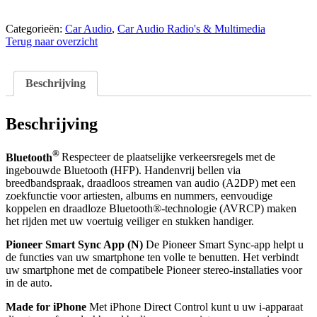
SPH-
20DAB
aantal
Categorieën:
Car Audio
,
Car Audio Radio's & Multimedia
Terug naar overzicht
Beschrijving
Beschrijving
®
Bluetooth
Respecteer de plaatselijke verkeersregels met de
ingebouwde Bluetooth (HFP). Handenvrij bellen via
breedbandspraak, draadloos streamen van audio (A2DP) met een
zoekfunctie voor artiesten, albums en nummers, eenvoudige
koppelen en draadloze Bluetooth®-technologie (AVRCP) maken
het rijden met uw voertuig veiliger en stukken handiger.
Pioneer Smart Sync App (N)
De Pioneer Smart Sync-app helpt u
de functies van uw smartphone ten volle te benutten. Het verbindt
uw smartphone met de compatibele Pioneer stereo-installaties voor
in de auto.
Made for iPhone
Met iPhone Direct Control kunt u uw i-apparaat