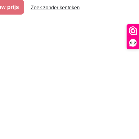
w prijs
Zoek zonder kenteken
9,2