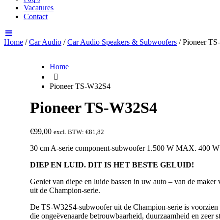
Vacatures
Contact
Home
/
Car Audio
/
Car Audio Speakers & Subwoofers
/ Pioneer T
Home
Pioneer TS-W32S4
Pioneer TS-W32S4
€
99,00
excl. BTW:
€
81,82
30 cm A-serie component-subwoofer 1.500 W MAX. 400 W
DIEP EN LUID. DIT IS HET BESTE GELUID!
Geniet van diepe en luide bassen in uw auto – van de make
uit de Champion-serie.
De TS-W32S4-subwoofer uit de Champion-serie is voorzien v
die ongeëvenaarde betrouwbaarheid, duurzaamheid en zeer str