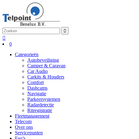
0
Categorieën
Autobeveiliging
Camper & Caravan
Car Audio
Carkits & Houders
Comfort
Dashcams
Navigatie
Parkeersystemen
Radardetectie
Ritregistratie
Fleetmanagement
Telecom
Over ons
Servicepunten
Faq’s