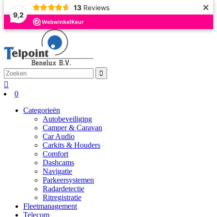
×
13
Reviews
9,2
0
Categorieën
Autobeveiliging
Camper & Caravan
Car Audio
Carkits & Houders
Comfort
Dashcams
Navigatie
Parkeersystemen
Radardetectie
Ritregistratie
Fleetmanagement
Telecom