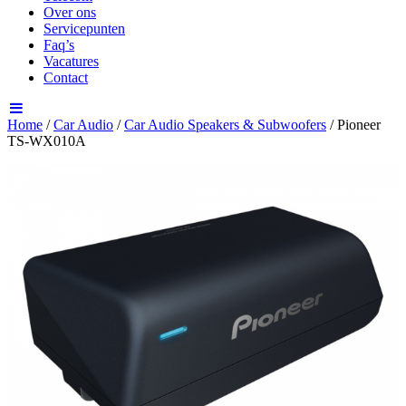
Over ons
Servicepunten
Faq’s
Vacatures
Contact
Home
/
Car Audio
/
Car Audio Speakers & Subwoofers
/ Pioneer
TS-WX010A