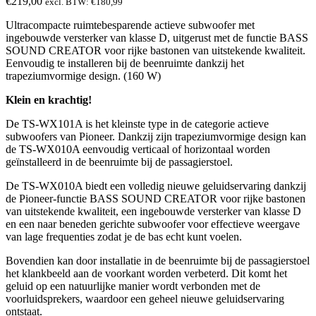
€
219,00
excl. BTW:
€
180,99
Ultracompacte ruimtebesparende actieve subwoofer met
ingebouwde versterker van klasse D, uitgerust met de functie BASS
SOUND CREATOR voor rijke bastonen van uitstekende kwaliteit.
Eenvoudig te installeren bij de beenruimte dankzij het
trapeziumvormige design. (160 W)
Klein en krachtig!
De TS-WX101A is het kleinste type in de categorie actieve
subwoofers van Pioneer. Dankzij zijn trapeziumvormige design kan
de TS-WX010A eenvoudig verticaal of horizontaal worden
geïnstalleerd in de beenruimte bij de passagierstoel.
De TS-WX010A biedt een volledig nieuwe geluidservaring dankzij
de Pioneer-functie BASS SOUND CREATOR voor rijke bastonen
van uitstekende kwaliteit, een ingebouwde versterker van klasse D
en een naar beneden gerichte subwoofer voor effectieve weergave
van lage frequenties zodat je de bas echt kunt voelen.
Bovendien kan door installatie in de beenruimte bij de passagierstoel
het klankbeeld aan de voorkant worden verbeterd. Dit komt het
geluid op een natuurlijke manier wordt verbonden met de
voorluidsprekers, waardoor een geheel nieuwe geluidservaring
ontstaat.