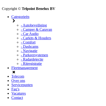
Copyright ©
Telpoint Benelux BV
Categorieën
- Autobeveiliging
- Camper & Caravan
- Car Audio
- Carkits & Houders
- Comfort
- Dashcams
- Navigatie
- Parkeersystemen
- Radardetectie
- Ritregistratie
Fleetmanagement
Telecom
Over ons
Servicepunten
Faq’s
Vacatures
Contact