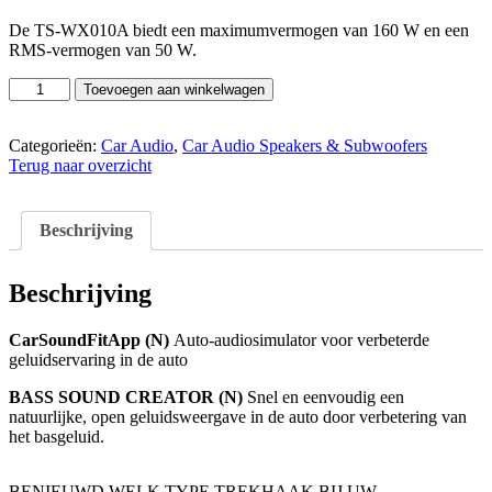
De TS-WX010A biedt een maximumvermogen van 160 W en een
RMS-vermogen van 50 W.
Pioneer
Toevoegen aan winkelwagen
TS-
WX010A
aantal
Categorieën:
Car Audio
,
Car Audio Speakers & Subwoofers
Terug naar overzicht
Beschrijving
Beschrijving
CarSoundFitApp (N)
Auto-audiosimulator voor verbeterde
geluidservaring in de auto
BASS SOUND CREATOR (N)
Snel en eenvoudig een
natuurlijke, open geluidsweergave in de auto door verbetering van
het basgeluid.
BENIEUWD WELK TYPE TREKHAAK BIJ UW